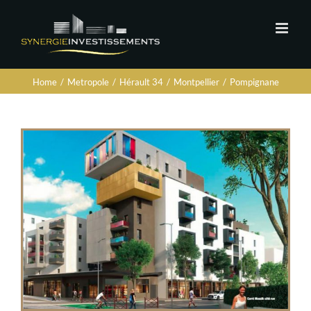
Home
/
Metropole
/
Hérault 34
/
Montpellier
/
Pompignane
View
Larger
Image