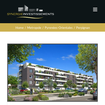
Home
/
Metropole
/
Pyrenées-Orientales
/
Perpignan