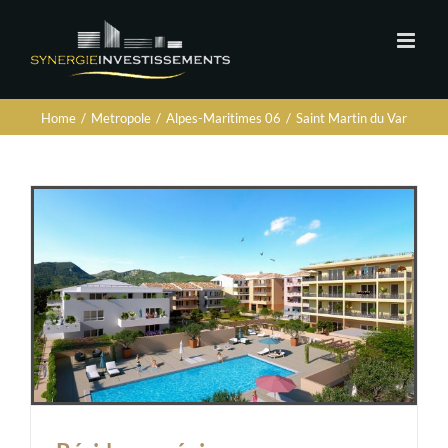
Home
/
Metropole
/
Alpes-Maritimes 06
/
Saint Martin du Var