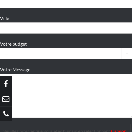
Ville
Votre budget

Votre Message
Veuillez prouver que vous êtes humain en sélectionnant
Camion
.